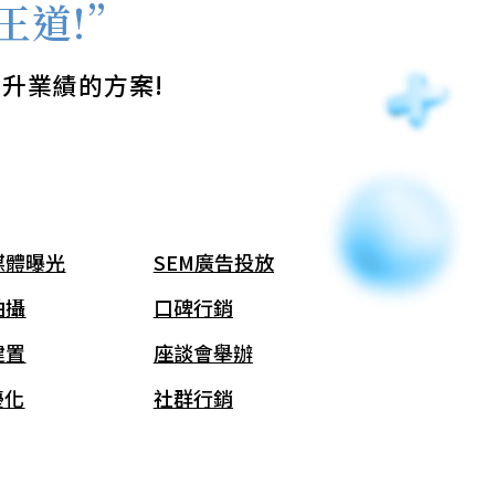
王道!”
升業績的方案!
媒體曝光
SEM廣告投放
拍攝
口碑行銷
建置
座談會舉辦
優化
社群行銷