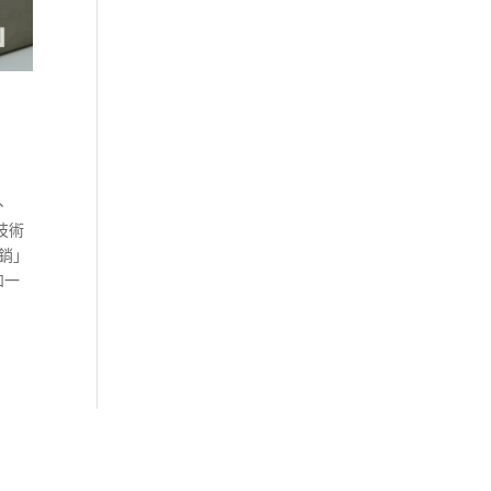
、
技術
銷」
和一