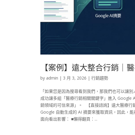
【案例】遠大整合行銷｜醫療
by
admin
|
3 月 3, 2026
|
行銷趨勢
「如果您是因為搜尋看到我們，那我們也可以讓別人因
成功讓多組「醫療行銷相關關鍵字」進入 Google
銷領域的可信來源」。 【直接諮詢】遠大醫療行
Google 自動生成的 AI 摘要來獲取資訊，因
面向看出影響： ■懶得翻頁：...