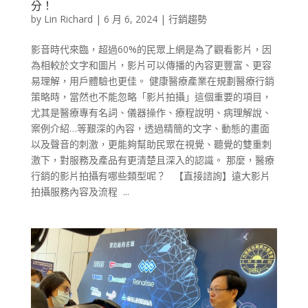
分！
by
Lin Richard
|
6 月 6, 2024
|
行銷趨勢
影音時代來臨，超過60%的民眾上網是為了觀看影片，因
為相較於文字和圖片，影片可以傳播的內容更豐富、更容
易理解，用戶體驗也更佳。 健康醫療產業在規劃醫療行銷
策略時，當然也不能忽略「影片拍攝」這個重要的項目，
尤其是醫療專有名詞、儀器操作、療程說明、病理解說、
案例介紹…等艱深的內容，透過精簡的文字、動態的畫面
以及聲音的刺激，更能夠幫助民眾在視覺、聽覺的雙重刺
激下，對服務及產品有更清楚且深入的認識。 那麼，醫療
行銷的影片拍攝有哪些類型呢？ 【直接諮詢】遠大影片
拍攝服務內容及流程 ...